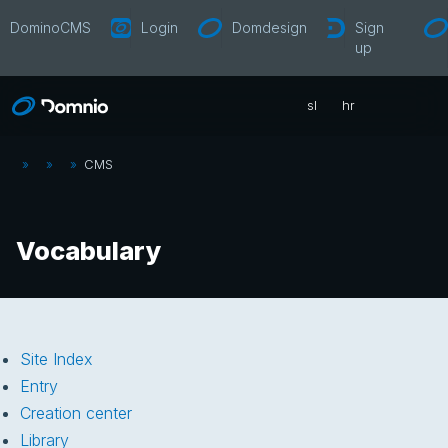
DominoCMS
Login
Domdesign
Sign
up
sl
hr
»
»
»
CMS
Vocabulary
Site Index
Entry
Creation center
Library